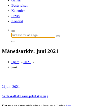
Galleri
Bestyrelsen
Kalender
Links
Kontakt
Søg
efter:
Månedsarkiv: juni 2021
Hjem
-
2021
-
juni
21
jun, 2021
Så fik vi afholdt vores pokal skydning
Det var en fantastisk aften i kan se billeder
her