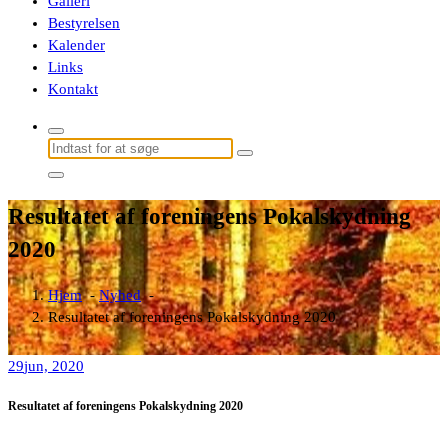
Galleri
Bestyrelsen
Kalender
Links
Kontakt
Søg
efter:
Resultatet af foreningens Pokalskydning
2020
Hjem
-
Nyhed
-
Resultatet af foreningens Pokalskydning 2020
29
jun, 2020
Resultatet af foreningens Pokalskydning 2020